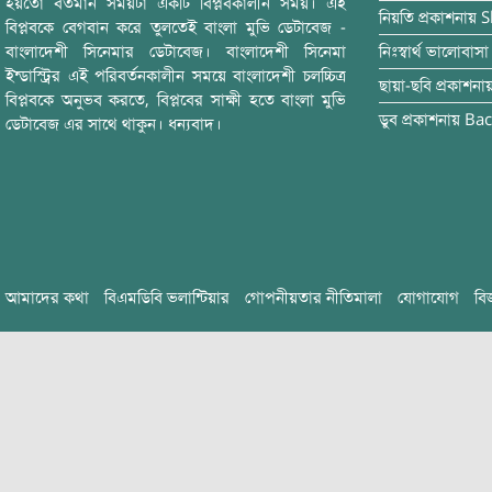
হয়তো বর্তমান সময়টা একটি বিপ্লবকালীন সময়। এই
নিয়তি
প্রকাশনায়
S
বিপ্লবকে বেগবান করে তুলতেই বাংলা মুভি ডেটাবেজ -
বাংলাদেশী সিনেমার ডেটাবেজ। বাংলাদেশী সিনেমা
নিঃস্বার্থ ভালোবাসা
ইন্ডাস্ট্রির এই পরিবর্তনকালীন সময়ে বাংলাদেশী চলচ্চিত্র
ছায়া-ছবি
প্রকাশনা
বিপ্লবকে অনুভব করতে, বিপ্লবের সাক্ষী হতে বাংলা মুভি
ডুব
প্রকাশনায়
Bac
ডেটাবেজ এর সাথে থাকুন। ধন্যবাদ।
আমাদের কথা
বিএমডিবি ভলান্টিয়ার
গোপনীয়তার নীতিমালা
যোগাযোগ
বি