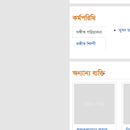
কর্মপরিধি
ভুবন ম
সঙ্গীত পরিচালনা
সঙ্গীত শিল্পী
অন্যান্য ব্যক্তি
ফুয়াদুজ্জামান ফুয়াদ
নি