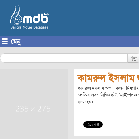
মেনু
Skip to content
খুঁজুন
কামরুল ইসলাম 
কামরুল ইসলাম শুভ একজন চিত্রগ্রাহক। ত
চলচ্চিত্র এবং ‘সিন্ডিকেট’, ‘মাইশেলফ
করেছেন।