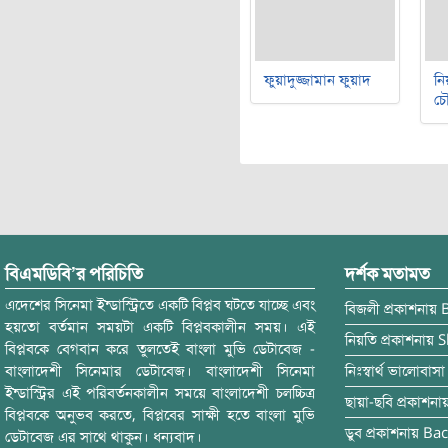
ফুয়াদুজ্জামান ফুয়াদ
নি
চৌ
বিএমডিবি’র পরিচিতি
দর্শক মতামত
এদেশের সিনেমা ইন্ডাস্ট্রিতে একটি বিপ্লব ঘটতে যাচ্ছে এবং
বিজলী
প্রকাশনায়
হয়তো বর্তমান সময়টা একটি বিপ্লবকালীন সময়। এই
নিয়তি
প্রকাশনায়
S
বিপ্লবকে বেগবান করে তুলতেই বাংলা মুভি ডেটাবেজ -
বাংলাদেশী সিনেমার ডেটাবেজ। বাংলাদেশী সিনেমা
নিঃস্বার্থ ভালোবাসা
ইন্ডাস্ট্রির এই পরিবর্তনকালীন সময়ে বাংলাদেশী চলচ্চিত্র
ছায়া-ছবি
প্রকাশনা
বিপ্লবকে অনুভব করতে, বিপ্লবের সাক্ষী হতে বাংলা মুভি
ডুব
প্রকাশনায়
Bac
ডেটাবেজ এর সাথে থাকুন। ধন্যবাদ।