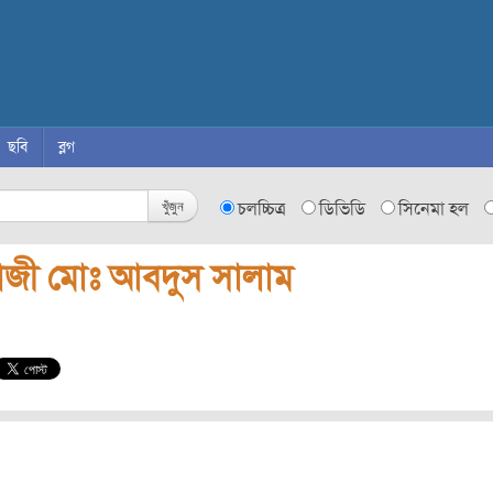
ছবি
ব্লগ
খুঁজুন
চলচ্চিত্র
ডিভিডি
সিনেমা হল
াজী মোঃ আবদুস সালাম