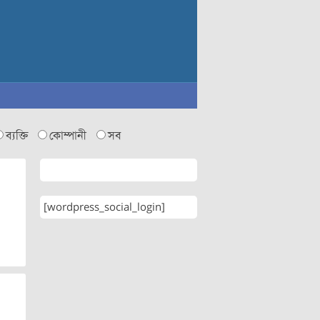
ব্যক্তি
কোম্পানী
সব
[wordpress_social_login]