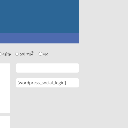
ব্যক্তি
কোম্পানী
সব
[wordpress_social_login]