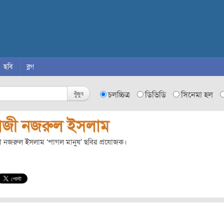
ছবি
ব্লগ
খুঁজুন
চলচ্চিত্র
ডিভিডি
সিনেমা হল
াজী নজরুল ইসলাম
ী নজরুল ইসলাম ‘পাগল মানুষ’ ছবির প্রযোজক।