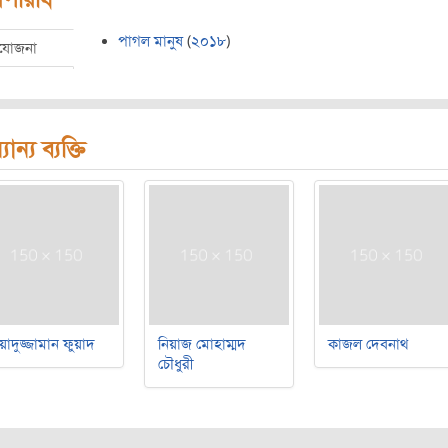
পাগল মানুষ
(
২০১৮
)
রযোজনা
যান্য ব্যক্তি
য়াদুজ্জামান ফুয়াদ
নিয়াজ মোহাম্মদ
কাজল দেবনাথ
চৌধুরী