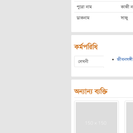
পুরো নাম
কাজী ন
ডাকনাম
সাজু
কর্মপরিধি
জীবনসঙ্গী
লেখনী
অন্যান্য ব্যক্তি