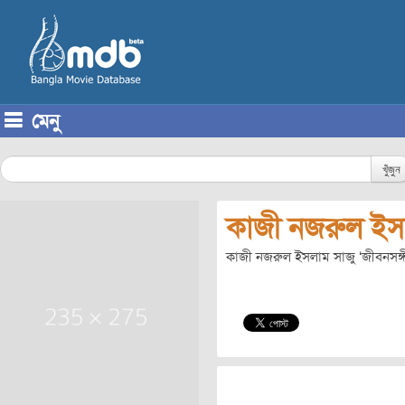
মেনু
Skip to content
খুঁজুন
কাজী নজরুল ইস
কাজী নজরুল ইসলাম সাজু ‘জীবনসঙ্গী’