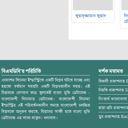
ফুয়াদুজ্জামান ফুয়াদ
নি
চৌ
বিএমডিবি’র পরিচিতি
দর্শক মতামত
এদেশের সিনেমা ইন্ডাস্ট্রিতে একটি বিপ্লব ঘটতে যাচ্ছে এবং
বিজলী
প্রকাশনায়
হয়তো বর্তমান সময়টা একটি বিপ্লবকালীন সময়। এই
নিয়তি
প্রকাশনায়
S
বিপ্লবকে বেগবান করে তুলতেই বাংলা মুভি ডেটাবেজ -
বাংলাদেশী সিনেমার ডেটাবেজ। বাংলাদেশী সিনেমা
নিঃস্বার্থ ভালোবাসা
ইন্ডাস্ট্রির এই পরিবর্তনকালীন সময়ে বাংলাদেশী চলচ্চিত্র
ছায়া-ছবি
প্রকাশনা
বিপ্লবকে অনুভব করতে, বিপ্লবের সাক্ষী হতে বাংলা মুভি
ডুব
প্রকাশনায়
Bac
ডেটাবেজ এর সাথে থাকুন। ধন্যবাদ।