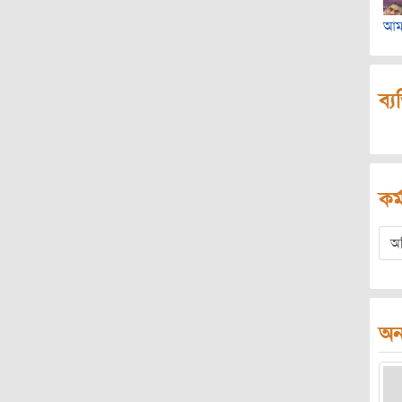
আম
ব্য
কর্
অ
অন্