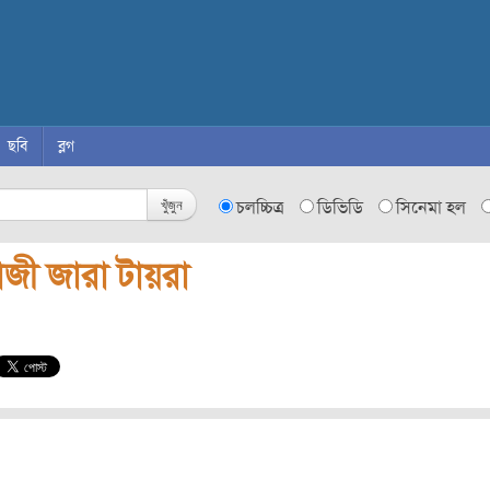
ছবি
ব্লগ
খুঁজুন
চলচ্চিত্র
ডিভিডি
সিনেমা হল
াজী জারা টায়রা