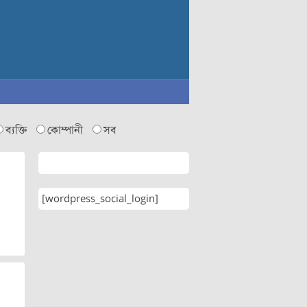
ব্যক্তি
কোম্পানী
সব
[wordpress_social_login]