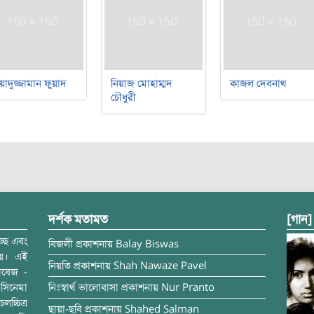
য়াদুজ্জামান ফুয়াদ
নিয়াজ মোহাম্মদ
কাজল দেবনাথ
চৌধুরী
দর্শক মতামত
[গান]
্ছে এবং
বিজলী
প্রকাশনায়
Balay Biswas
ময়। এই
নিয়তি
প্রকাশনায়
Shah Nawaze Pavel
াবেজ -
সিনেমা
নিঃস্বার্থ ভালোবাসা
প্রকাশনায়
Nur Pranto
চ্চিত্র
ছায়া-ছবি
প্রকাশনায়
Shahed Salman