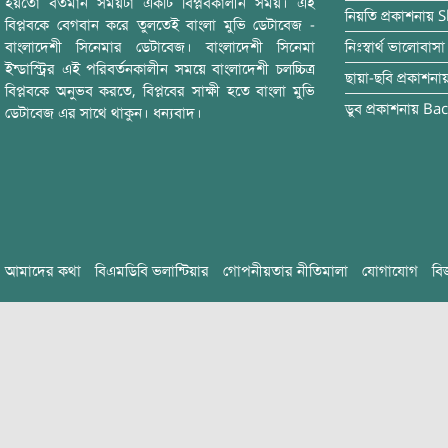
হয়তো বর্তমান সময়টা একটি বিপ্লবকালীন সময়। এই
নিয়তি
প্রকাশনায়
S
বিপ্লবকে বেগবান করে তুলতেই বাংলা মুভি ডেটাবেজ -
বাংলাদেশী সিনেমার ডেটাবেজ। বাংলাদেশী সিনেমা
নিঃস্বার্থ ভালোবাসা
ইন্ডাস্ট্রির এই পরিবর্তনকালীন সময়ে বাংলাদেশী চলচ্চিত্র
ছায়া-ছবি
প্রকাশনা
বিপ্লবকে অনুভব করতে, বিপ্লবের সাক্ষী হতে বাংলা মুভি
ডুব
প্রকাশনায়
Bac
ডেটাবেজ এর সাথে থাকুন। ধন্যবাদ।
আমাদের কথা
বিএমডিবি ভলান্টিয়ার
গোপনীয়তার নীতিমালা
যোগাযোগ
বি