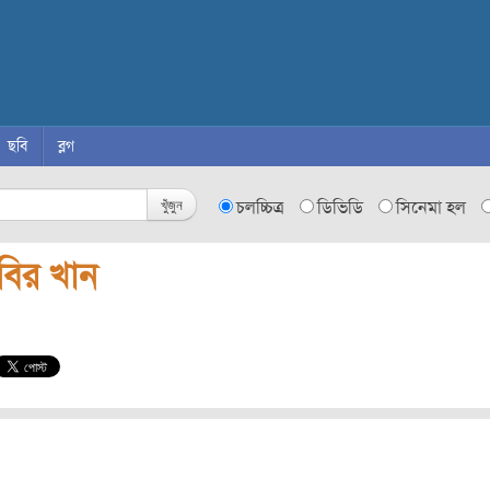
ছবি
ব্লগ
খুঁজুন
চলচ্চিত্র
ডিভিডি
সিনেমা হল
বির খান