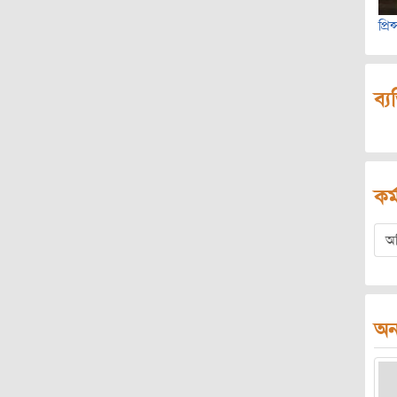
প্র
ব্য
কর্
অ
অন্