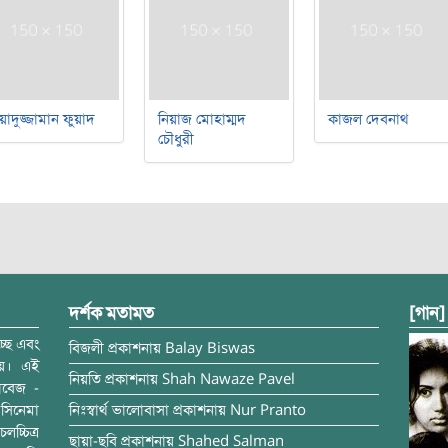
য়াদুজ্জামান ফুয়াদ
নিয়াজ মোহাম্মদ
কাজল দেবনাথ
চৌধুরী
দর্শক মতামত
[গান]
্ছে এবং
বিজলী
প্রকাশনায়
Balay Biswas
ময়। এই
নিয়তি
প্রকাশনায়
Shah Nawaze Pavel
াবেজ -
সিনেমা
নিঃস্বার্থ ভালোবাসা
প্রকাশনায়
Nur Pranto
চ্চিত্র
ছায়া-ছবি
প্রকাশনায়
Shahed Salman