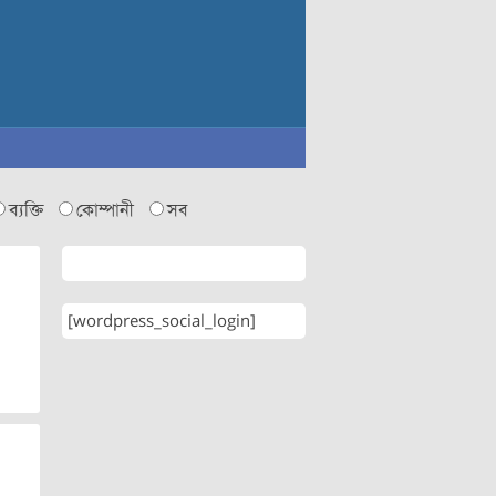
ব্যক্তি
কোম্পানী
সব
[wordpress_social_login]