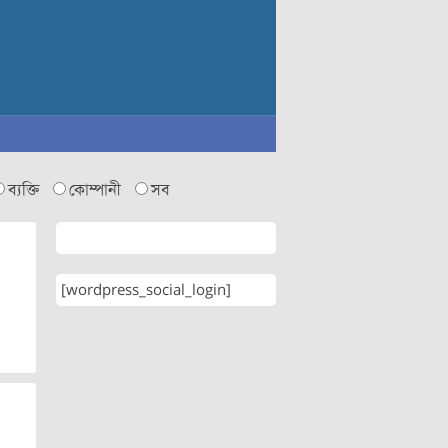
ব্যক্তি
কোম্পানী
সব
[wordpress_social_login]