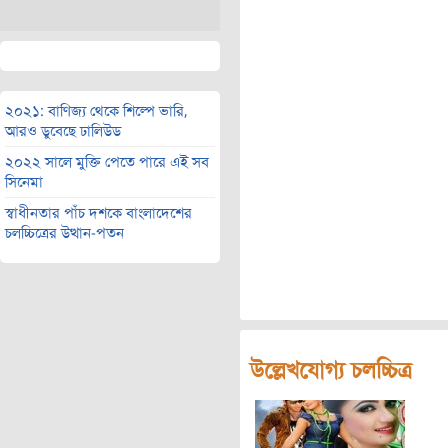
২০২১: বাণিজ্য থেকে শিল্পে ভারি,
আরও ডুবেছে ঢালিউড
২০২২ সালে মুক্তি পেতে পারে এই সব
সিনেমা
স্বাধীনতার পাঁচ দশকে বাংলাদেশের
চলচ্চিত্রের উত্থান-পতন
উল্লেখযোগ্য চলচ্চিত্র