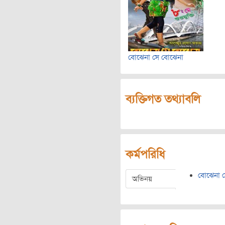
বোঝেনা সে বোঝেনা
ব্যক্তিগত তথ্যাবলি
কর্মপরিধি
বোঝেনা 
অভিনয়