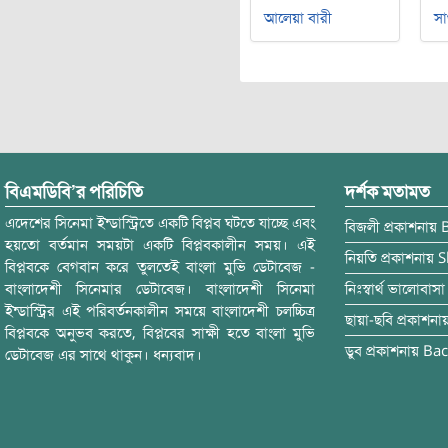
আলেয়া বারী
সা
বিএমডিবি’র পরিচিতি
দর্শক মতামত
এদেশের সিনেমা ইন্ডাস্ট্রিতে একটি বিপ্লব ঘটতে যাচ্ছে এবং
বিজলী
প্রকাশনায়
হয়তো বর্তমান সময়টা একটি বিপ্লবকালীন সময়। এই
নিয়তি
প্রকাশনায়
S
বিপ্লবকে বেগবান করে তুলতেই বাংলা মুভি ডেটাবেজ -
বাংলাদেশী সিনেমার ডেটাবেজ। বাংলাদেশী সিনেমা
নিঃস্বার্থ ভালোবাসা
ইন্ডাস্ট্রির এই পরিবর্তনকালীন সময়ে বাংলাদেশী চলচ্চিত্র
ছায়া-ছবি
প্রকাশনা
বিপ্লবকে অনুভব করতে, বিপ্লবের সাক্ষী হতে বাংলা মুভি
ডুব
প্রকাশনায়
Bac
ডেটাবেজ এর সাথে থাকুন। ধন্যবাদ।