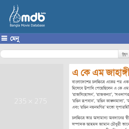
মেনু
Skip to content
খুঁজুন
এ কে এম জাহাঙ্গ
বাংলাদেশের চলচ্চিত্রে একের পর এক
হিসেবে উপাধি পেয়েছিলেন এ কে এম জা
‘রাজসিংহাসন’, ‘রাজকন্যা’, ‘সওদাগর’, ‘স
‘রঙিন রূপবান’, ‘রঙিন কাঞ্চনমালা’, 
এবং ‘রঙিন নয়নমণির’ মতো সুপারহিট
চলচ্চিত্রে তার অসামান্য অবদানের স্ব
সম্পাদক আহমদ জামান চৌধুরী তাকে