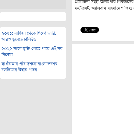
প্রযোজনা সংস্থা আলমগীর পিকচার্সের ব
ফটোসেট, অ্যালবাম বাংলাদেশ ফিল্ম 
২০২১: বাণিজ্য থেকে শিল্পে ভারি,
আরও ডুবেছে ঢালিউড
২০২২ সালে মুক্তি পেতে পারে এই সব
সিনেমা
স্বাধীনতার পাঁচ দশকে বাংলাদেশের
চলচ্চিত্রের উত্থান-পতন