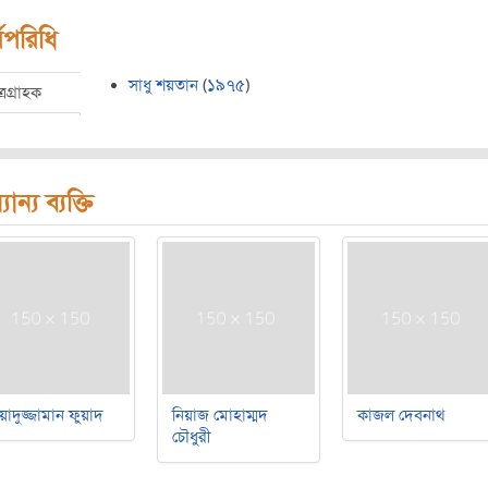
মপরিধি
সাধু শয়তান
(
১৯৭৫
)
ত্রগ্রাহক
যান্য ব্যক্তি
য়াদুজ্জামান ফুয়াদ
নিয়াজ মোহাম্মদ
কাজল দেবনাথ
চৌধুরী