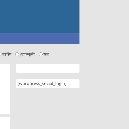
ব্যক্তি
কোম্পানী
সব
[wordpress_social_login]