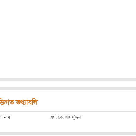
ক্তিগত তথ্যাবলি
রো নাম
এস. কে. শামসুদ্দিন