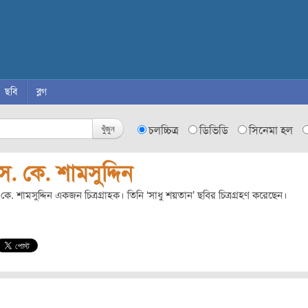
ছবি
ব্লগ
খুঁজুন
চলচ্চিত্র
ডিভিডি
সিনেমা হল
. কে. শামসুদ্দিন
কে. শামসুদ্দিন একজন চিত্রগ্রাহক। তিনি ‘সাধু শয়তান’ ছবির চিত্রগ্রহণ করেছেন।