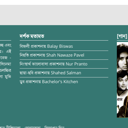
দর্শক মতামত
[গান]
্ছে এবং
বিজলী
প্রকাশনায়
Balay Biswas
ময়। এই
নিয়তি
প্রকাশনায়
Shah Nawaze Pavel
াবেজ -
সিনেমা
নিঃস্বার্থ ভালোবাসা
প্রকাশনায়
Nur Pranto
চ্চিত্র
ছায়া-ছবি
প্রকাশনায়
Shahed Salman
লা মুভি
ডুব
প্রকাশনায়
Bachelor's Kitchen