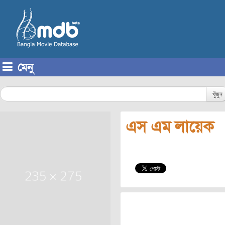
মেনু
Skip to content
খুঁজুন
এস এম লায়েক