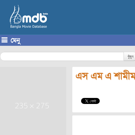
মেনু
Skip to content
খুঁজুন
এস এম এ শামী