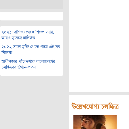
২০২১: বাণিজ্য থেকে শিল্পে ভারি,
আরও ডুবেছে ঢালিউড
২০২২ সালে মুক্তি পেতে পারে এই সব
সিনেমা
স্বাধীনতার পাঁচ দশকে বাংলাদেশের
চলচ্চিত্রের উত্থান-পতন
উল্লেখযোগ্য চলচ্চিত্র