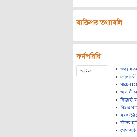
ব্যক্তিগত তথ্যাবলি
কর্মপরিধি
জবর দখ
অভিনয়
গোলাগুলী
ঘায়েল
(
১
আসামী গ্
বিদ্রোহী ব
মিষ্টার ম
মহৎ
(
১৯
চাঁদের হা
প্রেম শক্তি