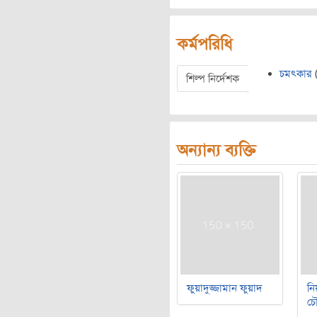
কর্মপরিধি
চমৎকার
শিল্প নির্দেশক
অন্যান্য ব্যক্তি
ফুয়াদুজ্জামান ফুয়াদ
নি
চৌ