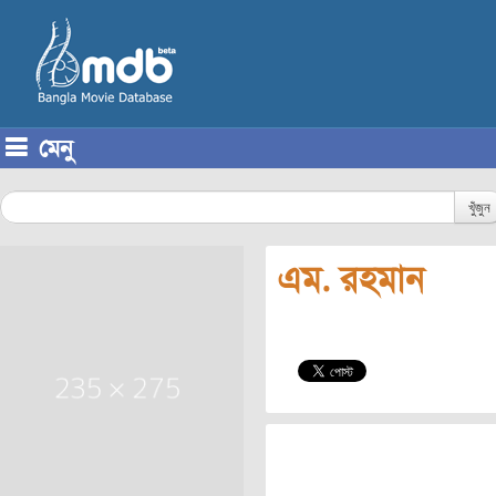
মেনু
Skip to content
খুঁজুন
এম. রহমান