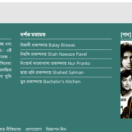
দর্শক মতামত
[গান]
্ছে এবং
বিজলী
প্রকাশনায়
Balay Biswas
ময়। এই
নিয়তি
প্রকাশনায়
Shah Nawaze Pavel
াবেজ -
সিনেমা
নিঃস্বার্থ ভালোবাসা
প্রকাশনায়
Nur Pranto
চ্চিত্র
ছায়া-ছবি
প্রকাশনায়
Shahed Salman
লা মুভি
ডুব
প্রকাশনায়
Bachelor's Kitchen
ার নীতিমালা
যোগাযোগ
বিজ্ঞাপন দিন