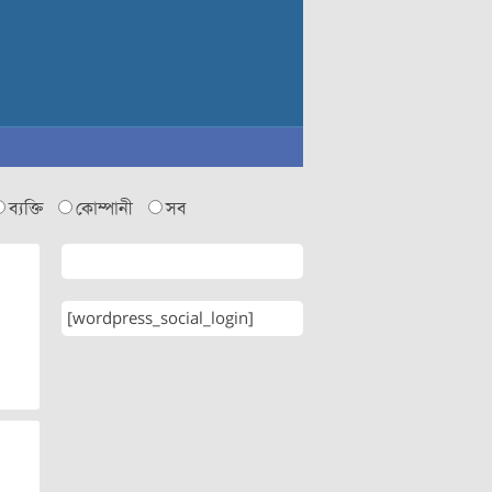
ব্যক্তি
কোম্পানী
সব
[wordpress_social_login]