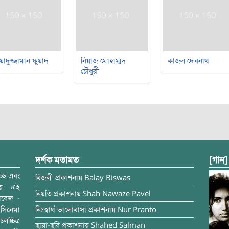
য়াদুজ্জামান ফুয়াদ
নিয়াজ মোহাম্মদ
কাজল দেবনাথ
চৌধুরী
দর্শক মতামত
[গান]
্ছে এবং
বিজলী
প্রকাশনায়
Balay Biswas
ময়। এই
নিয়তি
প্রকাশনায়
Shah Nawaze Pavel
াবেজ -
সিনেমা
নিঃস্বার্থ ভালোবাসা
প্রকাশনায়
Nur Pranto
চ্চিত্র
ছায়া-ছবি
প্রকাশনায়
Shahed Salman