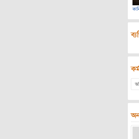
কার্
ব্য
কর্
অ
অন্