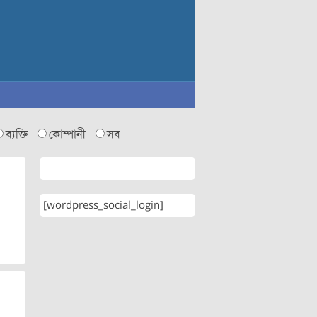
ব্যক্তি
কোম্পানী
সব
[wordpress_social_login]