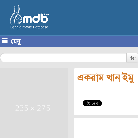
মেনু
Skip to content
খুঁজুন
একরাম খান ইমু