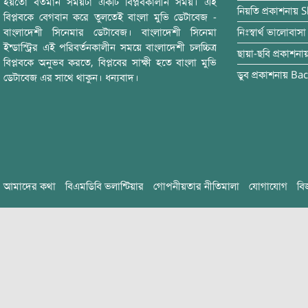
হয়তো বর্তমান সময়টা একটি বিপ্লবকালীন সময়। এই
নিয়তি
প্রকাশনায়
S
বিপ্লবকে বেগবান করে তুলতেই বাংলা মুভি ডেটাবেজ -
বাংলাদেশী সিনেমার ডেটাবেজ। বাংলাদেশী সিনেমা
নিঃস্বার্থ ভালোবাসা
ইন্ডাস্ট্রির এই পরিবর্তনকালীন সময়ে বাংলাদেশী চলচ্চিত্র
ছায়া-ছবি
প্রকাশনা
বিপ্লবকে অনুভব করতে, বিপ্লবের সাক্ষী হতে বাংলা মুভি
ডুব
প্রকাশনায়
Bac
ডেটাবেজ এর সাথে থাকুন। ধন্যবাদ।
আমাদের কথা
বিএমডিবি ভলান্টিয়ার
গোপনীয়তার নীতিমালা
যোগাযোগ
বি