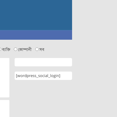
ব্যক্তি
কোম্পানী
সব
[wordpress_social_login]