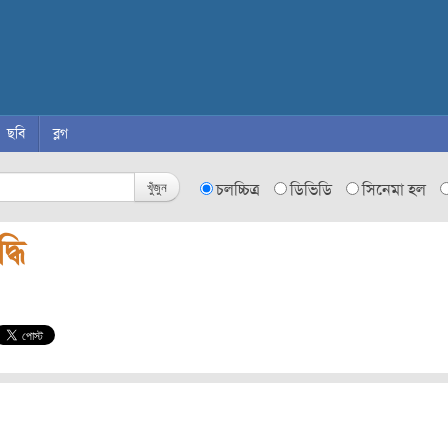
ছবি
ব্লগ
খুঁজুন
চলচ্চিত্র
ডিভিডি
সিনেমা হল
্ধি