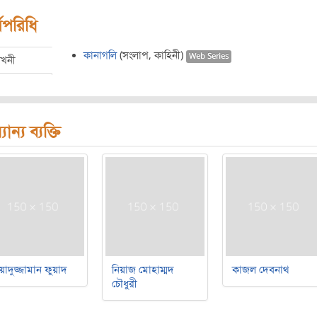
মপরিধি
কানাগলি
(সংলাপ, কাহিনী)
Web Series
েখনী
যান্য ব্যক্তি
য়াদুজ্জামান ফুয়াদ
নিয়াজ মোহাম্মদ
কাজল দেবনাথ
চৌধুরী