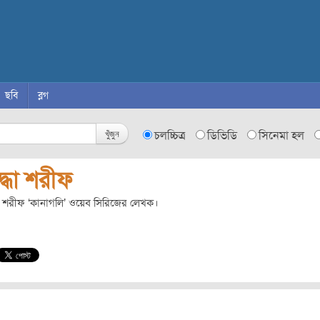
ছবি
ব্লগ
খুঁজুন
চলচ্চিত্র
ডিভিডি
সিনেমা হল
্ধা শরীফ
া শরীফ ‘কানাগলি’ ওয়েব সিরিজের লেখক।