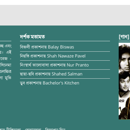
দর্শক মতামত
[গান]
্ছে এবং
বিজলী
প্রকাশনায়
Balay Biswas
ময়। এই
নিয়তি
প্রকাশনায়
Shah Nawaze Pavel
াবেজ -
সিনেমা
নিঃস্বার্থ ভালোবাসা
প্রকাশনায়
Nur Pranto
চ্চিত্র
ছায়া-ছবি
প্রকাশনায়
Shahed Salman
লা মুভি
ডুব
প্রকাশনায়
Bachelor's Kitchen