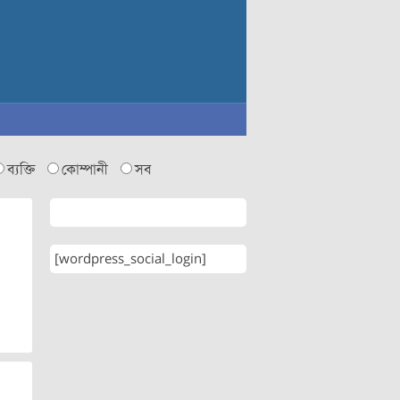
ব্যক্তি
কোম্পানী
সব
[wordpress_social_login]