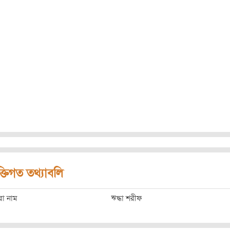
ক্তিগত তথ্যাবলি
রো নাম
ঋদ্ধা শরীফ