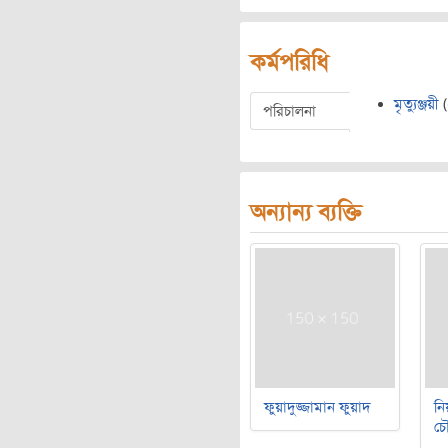
কর্মপরিধি
মৃত্যুঞ্জয়ী
(
পরিচালনা
অন্যান্য ব্যক্তি
ফুয়াদুজ্জামান ফুয়াদ
নি
চৌ