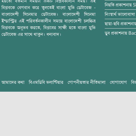
হয়তো বর্তমান সময়টা একটি বিপ্লবকালীন সময়। এই
নিয়তি
প্রকাশনায়
S
বিপ্লবকে বেগবান করে তুলতেই বাংলা মুভি ডেটাবেজ -
বাংলাদেশী সিনেমার ডেটাবেজ। বাংলাদেশী সিনেমা
নিঃস্বার্থ ভালোবাসা
ইন্ডাস্ট্রির এই পরিবর্তনকালীন সময়ে বাংলাদেশী চলচ্চিত্র
ছায়া-ছবি
প্রকাশনা
বিপ্লবকে অনুভব করতে, বিপ্লবের সাক্ষী হতে বাংলা মুভি
ডুব
প্রকাশনায়
Bac
ডেটাবেজ এর সাথে থাকুন। ধন্যবাদ।
আমাদের কথা
বিএমডিবি ভলান্টিয়ার
গোপনীয়তার নীতিমালা
যোগাযোগ
বি