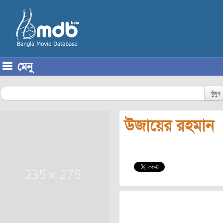
মেনু
Skip to content
খুঁজুন
উজায়ের রহমান