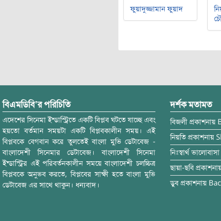
ফুয়াদুজ্জামান ফুয়াদ
নি
চৌ
বিএমডিবি’র পরিচিতি
দর্শক মতামত
এদেশের সিনেমা ইন্ডাস্ট্রিতে একটি বিপ্লব ঘটতে যাচ্ছে এবং
বিজলী
প্রকাশনায়
হয়তো বর্তমান সময়টা একটি বিপ্লবকালীন সময়। এই
নিয়তি
প্রকাশনায়
S
বিপ্লবকে বেগবান করে তুলতেই বাংলা মুভি ডেটাবেজ -
বাংলাদেশী সিনেমার ডেটাবেজ। বাংলাদেশী সিনেমা
নিঃস্বার্থ ভালোবাসা
ইন্ডাস্ট্রির এই পরিবর্তনকালীন সময়ে বাংলাদেশী চলচ্চিত্র
ছায়া-ছবি
প্রকাশনা
বিপ্লবকে অনুভব করতে, বিপ্লবের সাক্ষী হতে বাংলা মুভি
ডুব
প্রকাশনায়
Bac
ডেটাবেজ এর সাথে থাকুন। ধন্যবাদ।