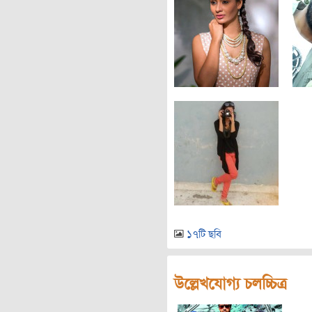
১৭টি ছবি
উল্লেখযোগ্য চলচ্চিত্র