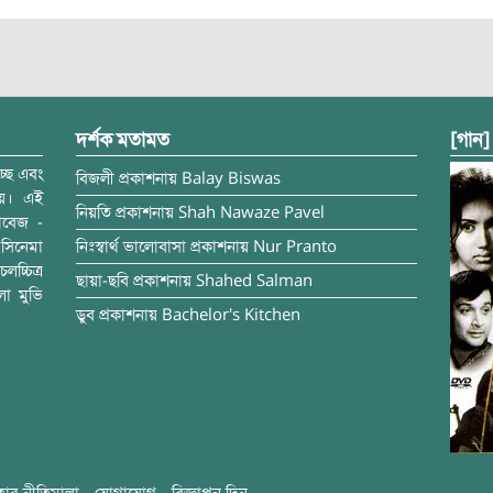
দর্শক মতামত
[গান]
্ছে এবং
বিজলী
প্রকাশনায়
Balay Biswas
ময়। এই
নিয়তি
প্রকাশনায়
Shah Nawaze Pavel
াবেজ -
সিনেমা
নিঃস্বার্থ ভালোবাসা
প্রকাশনায়
Nur Pranto
চ্চিত্র
ছায়া-ছবি
প্রকাশনায়
Shahed Salman
লা মুভি
ডুব
প্রকাশনায়
Bachelor's Kitchen