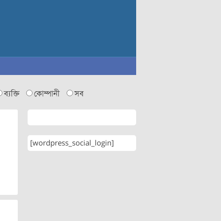
ব্যক্তি
কোম্পানী
সব
[wordpress_social_login]