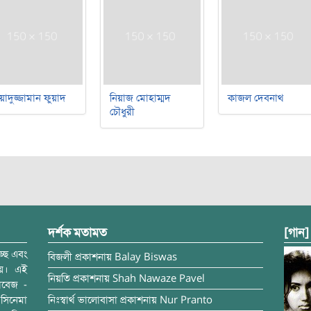
য়াদুজ্জামান ফুয়াদ
নিয়াজ মোহাম্মদ
কাজল দেবনাথ
চৌধুরী
দর্শক মতামত
[গান]
্ছে এবং
বিজলী
প্রকাশনায়
Balay Biswas
ময়। এই
নিয়তি
প্রকাশনায়
Shah Nawaze Pavel
াবেজ -
সিনেমা
নিঃস্বার্থ ভালোবাসা
প্রকাশনায়
Nur Pranto