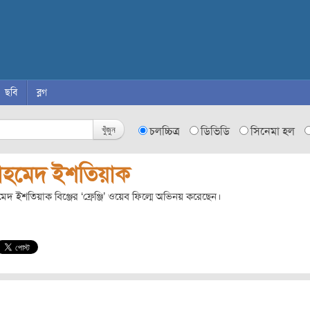
ছবি
ব্লগ
খুঁজুন
চলচ্চিত্র
ডিভিডি
সিনেমা হল
হমেদ ইশতিয়াক
দ ইশতিয়াক বিঞ্জের ‘ফ্রেঞ্জি’ ওয়েব ফিল্মে অভিনয় করেছেন।