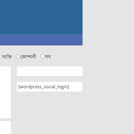
ব্যক্তি
কোম্পানী
সব
[wordpress_social_login]