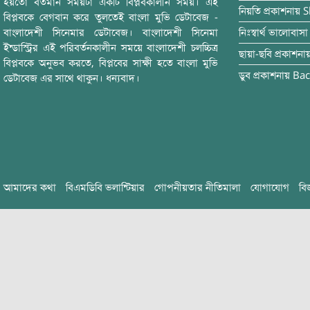
হয়তো বর্তমান সময়টা একটি বিপ্লবকালীন সময়। এই
নিয়তি
প্রকাশনায়
S
বিপ্লবকে বেগবান করে তুলতেই বাংলা মুভি ডেটাবেজ -
বাংলাদেশী সিনেমার ডেটাবেজ। বাংলাদেশী সিনেমা
নিঃস্বার্থ ভালোবাসা
ইন্ডাস্ট্রির এই পরিবর্তনকালীন সময়ে বাংলাদেশী চলচ্চিত্র
ছায়া-ছবি
প্রকাশনা
বিপ্লবকে অনুভব করতে, বিপ্লবের সাক্ষী হতে বাংলা মুভি
ডুব
প্রকাশনায়
Bac
ডেটাবেজ এর সাথে থাকুন। ধন্যবাদ।
আমাদের কথা
বিএমডিবি ভলান্টিয়ার
গোপনীয়তার নীতিমালা
যোগাযোগ
বি