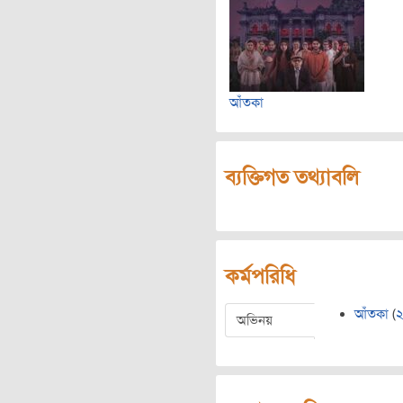
আঁতকা
ব্যক্তিগত তথ্যাবলি
কর্মপরিধি
আঁতকা
(
অভিনয়