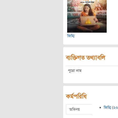
জিম্মি
ব্যক্তিগত তথ্যাবলি
পুরো নাম
কর্মপরিধি
জিম্মি
(
২০
অভিনয়