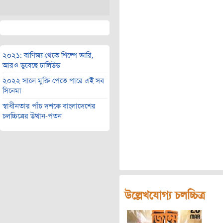
২০২১: বাণিজ্য থেকে শিল্পে ভারি,
আরও ডুবেছে ঢালিউড
২০২২ সালে মুক্তি পেতে পারে এই সব
সিনেমা
স্বাধীনতার পাঁচ দশকে বাংলাদেশের
চলচ্চিত্রের উত্থান-পতন
উল্লেখযোগ্য চলচ্চিত্র