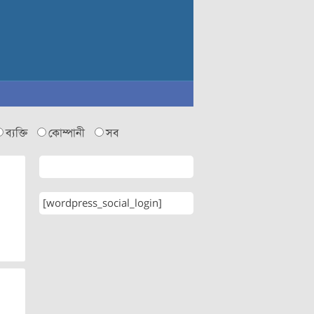
ব্যক্তি
কোম্পানী
সব
[wordpress_social_login]