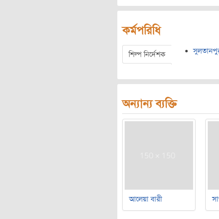
কর্মপরিধি
সুলতানপু
শিল্প নির্দেশক
অন্যান্য ব্যক্তি
আলেয়া বারী
সা