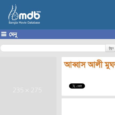
মেনু
Skip to content
খুঁজুন
আব্বাস আলী মু