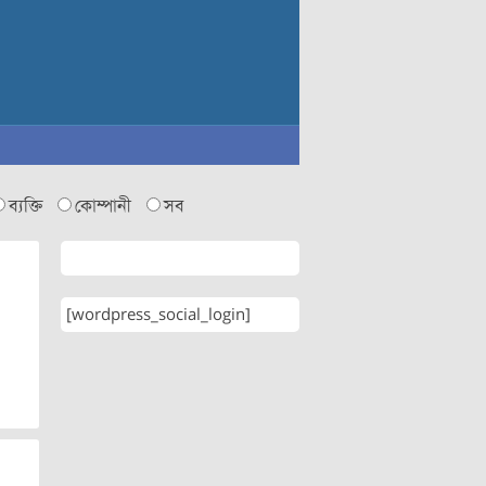
ব্যক্তি
কোম্পানী
সব
[wordpress_social_login]