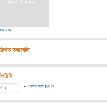
খের জলে
ক্তিগত তথ্যাবলি
মপরিধি
চোখের জলে
(
১৯৭৪
)
ভিনয়