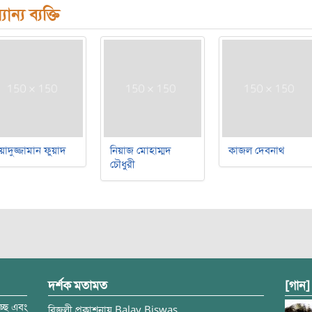
যান্য ব্যক্তি
য়াদুজ্জামান ফুয়াদ
নিয়াজ মোহাম্মদ
কাজল দেবনাথ
চৌধুরী
দর্শক মতামত
[গান]
্ছে এবং
বিজলী
প্রকাশনায়
Balay Biswas