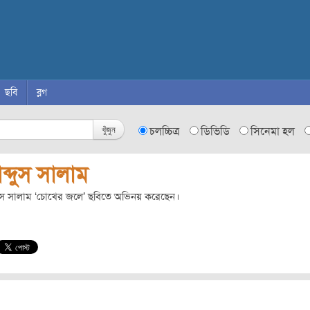
ছবি
ব্লগ
খুঁজুন
চলচ্চিত্র
ডিভিডি
সিনেমা হল
্দুস সালাম
ুস সালাম ‘চোখের জলে’ ছবিতে অভিনয় করেছেন।