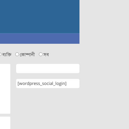
ব্যক্তি
কোম্পানী
সব
[wordpress_social_login]