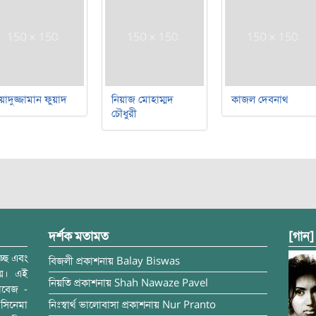
য়াদুজ্জামান ফুয়াদ
নিয়াজ মোহাম্মদ
কাজল দেবনাথ
চৌধুরী
দর্শক মতামত
[গান]
্ছে এবং
বিজলী
প্রকাশনায়
Balay Biswas
ময়। এই
নিয়তি
প্রকাশনায়
Shah Nawaze Pavel
াবেজ -
সিনেমা
নিঃস্বার্থ ভালোবাসা
প্রকাশনায়
Nur Pranto