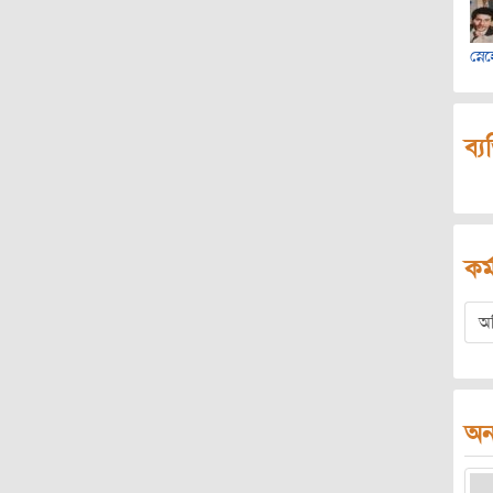
স্নে
ব্য
কর্
অ
অন্