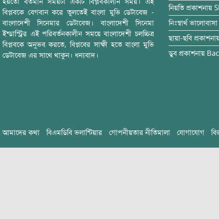
হয়তো বর্তমান সময়টা একটি বিপ্লবকালীন সময়। এই
নিয়তি
প্রকাশনায়
S
বিপ্লবকে বেগবান করে তুলতেই বাংলা মুভি ডেটাবেজ -
বাংলাদেশী সিনেমার ডেটাবেজ। বাংলাদেশী সিনেমা
নিঃস্বার্থ ভালোবাসা
ইন্ডাস্ট্রির এই পরিবর্তনকালীন সময়ে বাংলাদেশী চলচ্চিত্র
ছায়া-ছবি
প্রকাশনা
বিপ্লবকে অনুভব করতে, বিপ্লবের সাক্ষী হতে বাংলা মুভি
ডুব
প্রকাশনায়
Bac
ডেটাবেজ এর সাথে থাকুন। ধন্যবাদ।
আমাদের কথা
বিএমডিবি ভলান্টিয়ার
গোপনীয়তার নীতিমালা
যোগাযোগ
বি