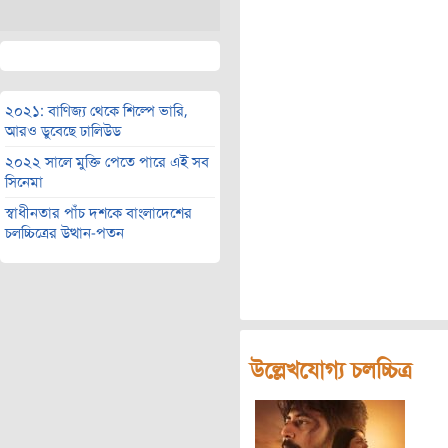
২০২১: বাণিজ্য থেকে শিল্পে ভারি,
আরও ডুবেছে ঢালিউড
২০২২ সালে মুক্তি পেতে পারে এই সব
সিনেমা
স্বাধীনতার পাঁচ দশকে বাংলাদেশের
চলচ্চিত্রের উত্থান-পতন
উল্লেখযোগ্য চলচ্চিত্র