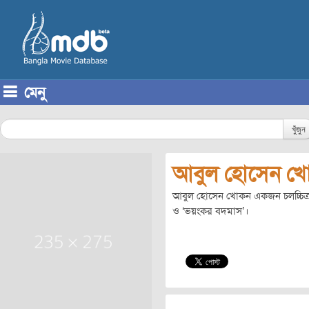
মেনু
Skip to content
খুঁজুন
আবুল হোসেন খ
আবুল হোসেন খোকন একজন চলচ্চিত্র প
ও ‘ভয়ংকর বদমাস’।