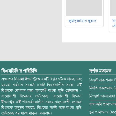
ফুয়াদুজ্জামান ফুয়াদ
নি
চৌ
বিএমডিবি’র পরিচিতি
দর্শক মতামত
এদেশের সিনেমা ইন্ডাস্ট্রিতে একটি বিপ্লব ঘটতে যাচ্ছে এবং
বিজলী
প্রকাশনায়
হয়তো বর্তমান সময়টা একটি বিপ্লবকালীন সময়। এই
নিয়তি
প্রকাশনায়
S
বিপ্লবকে বেগবান করে তুলতেই বাংলা মুভি ডেটাবেজ -
বাংলাদেশী সিনেমার ডেটাবেজ। বাংলাদেশী সিনেমা
নিঃস্বার্থ ভালোবাসা
ইন্ডাস্ট্রির এই পরিবর্তনকালীন সময়ে বাংলাদেশী চলচ্চিত্র
ছায়া-ছবি
প্রকাশনা
বিপ্লবকে অনুভব করতে, বিপ্লবের সাক্ষী হতে বাংলা মুভি
ডুব
প্রকাশনায়
Bac
ডেটাবেজ এর সাথে থাকুন। ধন্যবাদ।