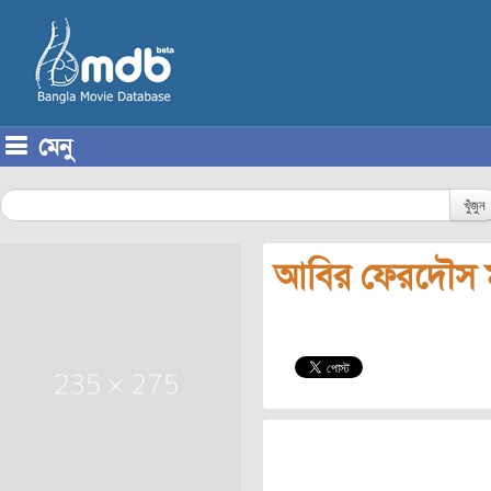
মেনু
Skip to content
খুঁজুন
আবির ফেরদৌস 