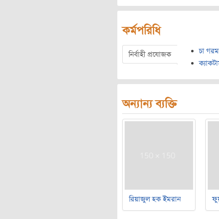
কর্মপরিধি
চা গরম
নির্বাহী প্রযোজক
ক্যাকট
অন্যান্য ব্যক্তি
রিয়াজুল হক ইমরান
ফু