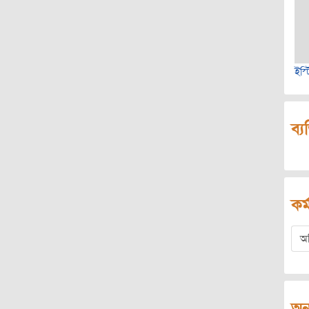
ইস্
ব্য
কর্
অ
অন্