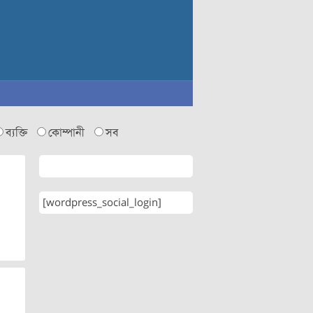
ব্যক্তি
কোম্পানী
সব
[wordpress_social_login]