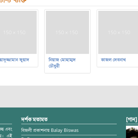
য়াদুজ্জামান ফুয়াদ
নিয়াজ মোহাম্মদ
কাজল দেবনাথ
চৌধুরী
দর্শক মতামত
[গান]
্ছে এবং
বিজলী
প্রকাশনায়
Balay Biswas
ময়। এই