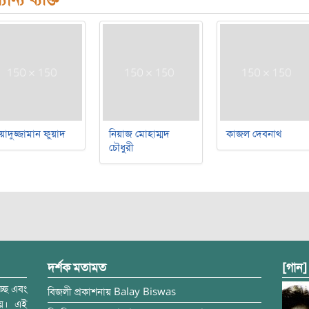
য়াদুজ্জামান ফুয়াদ
নিয়াজ মোহাম্মদ
কাজল দেবনাথ
চৌধুরী
দর্শক মতামত
[গান]
্ছে এবং
বিজলী
প্রকাশনায়
Balay Biswas
ময়। এই