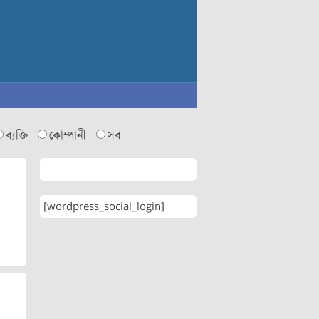
ব্যক্তি
কোম্পানী
সব
[wordpress_social_login]