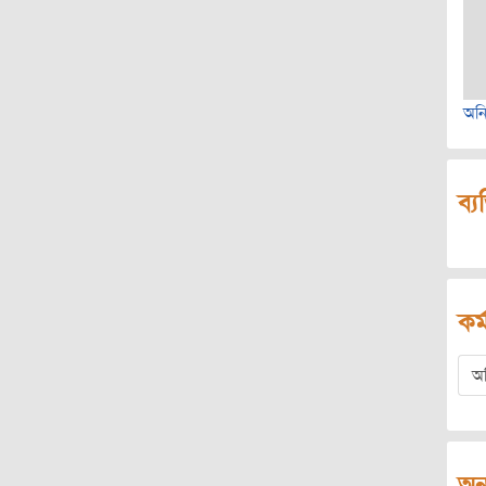
অনির
ব্য
কর্
অ
অন্