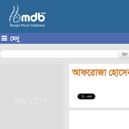
মেনু
Skip to content
খুঁজুন
আফরোজা হোসে