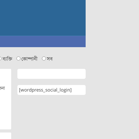
ব্যক্তি
কোম্পানী
সব
লনা
[wordpress_social_login]