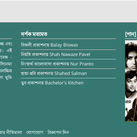
দর্শক মতামত
[গান]
্ছে এবং
বিজলী
প্রকাশনায়
Balay Biswas
ময়। এই
নিয়তি
প্রকাশনায়
Shah Nawaze Pavel
াবেজ -
সিনেমা
নিঃস্বার্থ ভালোবাসা
প্রকাশনায়
Nur Pranto
চ্চিত্র
ছায়া-ছবি
প্রকাশনায়
Shahed Salman
লা মুভি
ডুব
প্রকাশনায়
Bachelor's Kitchen
ার নীতিমালা
যোগাযোগ
বিজ্ঞাপন দিন