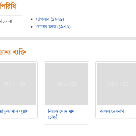
মপরিধি
স্মাগলার
(
১৯৭৬
)
রিচালনা
চোখের জলে
(
১৯৭৪
)
যান্য ব্যক্তি
য়াদুজ্জামান ফুয়াদ
নিয়াজ মোহাম্মদ
কাজল দেবনাথ
চৌধুরী