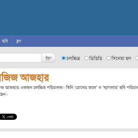
ছবি
ব্লগ
খুঁজুন
চলচ্চিত্র
ডিভিডি
সিনেমা হল
জিজ আজহার
 আজহার একজন চলচ্চিত্র পরিচালক। তিনি ‘চোখের জলে’ ও ‘স্মাগলার’ ছবি পরিচা
ছেন।