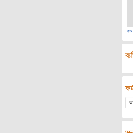
বড়
ব্য
কর্
অ
অন্