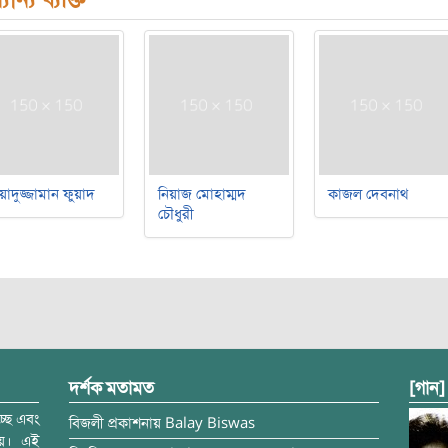
য়াদুজ্জামান ফুয়াদ
নিয়াজ মোহাম্মদ
কাজল দেবনাথ
চৌধুরী
দর্শক মতামত
[গান]
্ছে এবং
বিজলী
প্রকাশনায়
Balay Biswas
ময়। এই