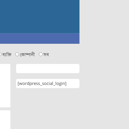
ব্যক্তি
কোম্পানী
সব
[wordpress_social_login]