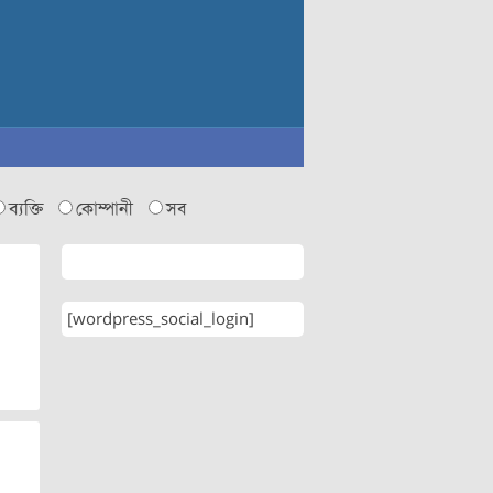
ব্যক্তি
কোম্পানী
সব
[wordpress_social_login]