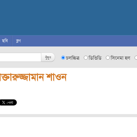
ছবি
ব্লগ
খুঁজুন
চলচ্চিত্র
ডিভিডি
সিনেমা হল
্তারুজ্জামান শাওন