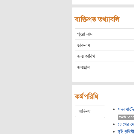
ব্যক্তিগত তথ্যাবলি
পুরো নাম
ডাকনাম
জন্ম তারিখ
জন্মস্থান
কর্মপরিধি
সদরঘাটে
অভিনয়
Web Seri
চোখের দ
দুই পৃথিব