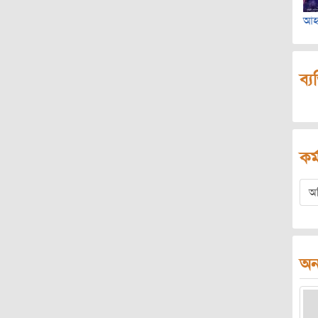
আহ
ব্য
কর্
অ
অন্