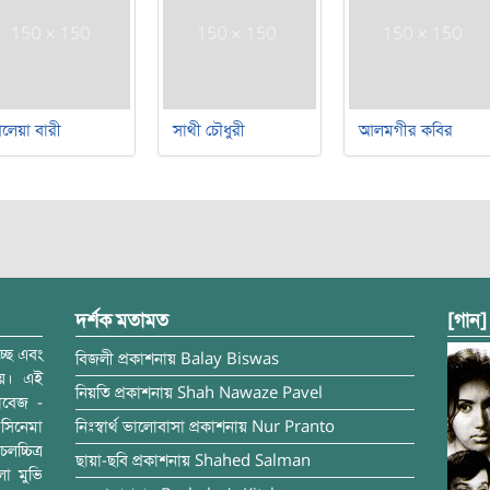
লেয়া বারী
সাথী চৌধুরী
আলমগীর কবির
দর্শক মতামত
[গান]
্ছে এবং
বিজলী
প্রকাশনায়
Balay Biswas
ময়। এই
নিয়তি
প্রকাশনায়
Shah Nawaze Pavel
াবেজ -
সিনেমা
নিঃস্বার্থ ভালোবাসা
প্রকাশনায়
Nur Pranto
চ্চিত্র
ছায়া-ছবি
প্রকাশনায়
Shahed Salman
লা মুভি