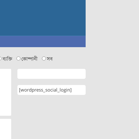
ব্যক্তি
কোম্পানী
সব
[wordpress_social_login]