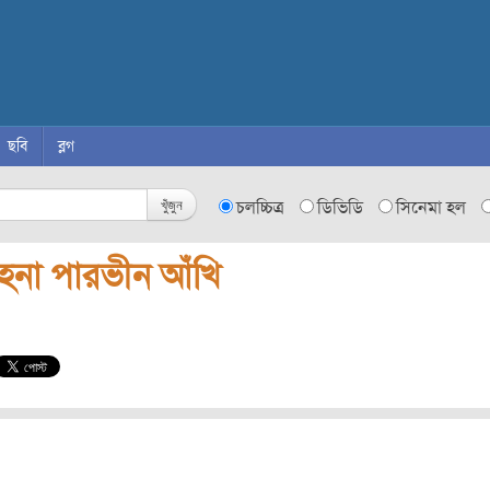
ছবি
ব্লগ
খুঁজুন
চলচ্চিত্র
ডিভিডি
সিনেমা হল
হনা পারভীন আঁখি