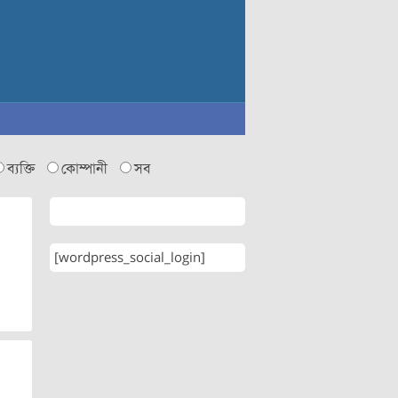
ব্যক্তি
কোম্পানী
সব
[wordpress_social_login]