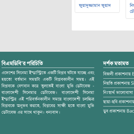
ফুয়াদুজ্জামান ফুয়াদ
নি
চৌ
বিএমডিবি’র পরিচিতি
দর্শক মতামত
এদেশের সিনেমা ইন্ডাস্ট্রিতে একটি বিপ্লব ঘটতে যাচ্ছে এবং
বিজলী
প্রকাশনায়
হয়তো বর্তমান সময়টা একটি বিপ্লবকালীন সময়। এই
নিয়তি
প্রকাশনায়
S
বিপ্লবকে বেগবান করে তুলতেই বাংলা মুভি ডেটাবেজ -
বাংলাদেশী সিনেমার ডেটাবেজ। বাংলাদেশী সিনেমা
নিঃস্বার্থ ভালোবাসা
ইন্ডাস্ট্রির এই পরিবর্তনকালীন সময়ে বাংলাদেশী চলচ্চিত্র
ছায়া-ছবি
প্রকাশনা
বিপ্লবকে অনুভব করতে, বিপ্লবের সাক্ষী হতে বাংলা মুভি
ডুব
প্রকাশনায়
Bac
ডেটাবেজ এর সাথে থাকুন। ধন্যবাদ।