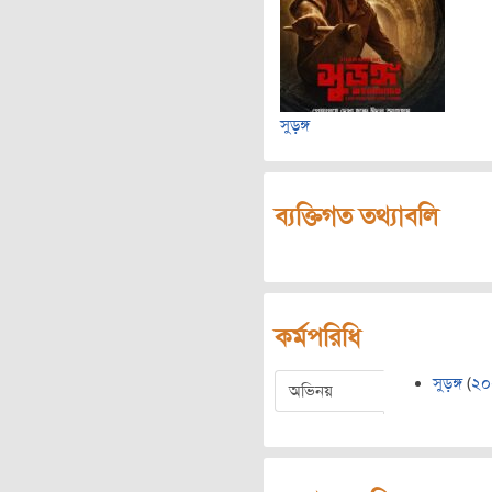
সুড়ঙ্গ
ব্যক্তিগত তথ্যাবলি
কর্মপরিধি
সুড়ঙ্গ
(
২০
অভিনয়