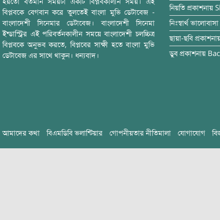
হয়তো বর্তমান সময়টা একটি বিপ্লবকালীন সময়। এই
নিয়তি
প্রকাশনায়
S
বিপ্লবকে বেগবান করে তুলতেই বাংলা মুভি ডেটাবেজ -
বাংলাদেশী সিনেমার ডেটাবেজ। বাংলাদেশী সিনেমা
নিঃস্বার্থ ভালোবাসা
ইন্ডাস্ট্রির এই পরিবর্তনকালীন সময়ে বাংলাদেশী চলচ্চিত্র
ছায়া-ছবি
প্রকাশনা
বিপ্লবকে অনুভব করতে, বিপ্লবের সাক্ষী হতে বাংলা মুভি
ডুব
প্রকাশনায়
Bac
ডেটাবেজ এর সাথে থাকুন। ধন্যবাদ।
আমাদের কথা
বিএমডিবি ভলান্টিয়ার
গোপনীয়তার নীতিমালা
যোগাযোগ
বি